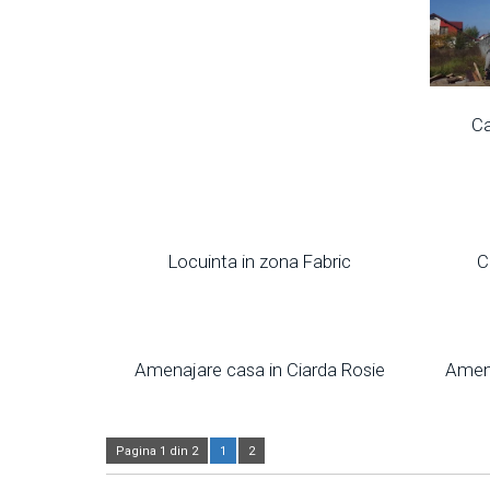
Ca
Locuinta in zona Fabric
C
Amenajare casa in Ciarda Rosie
Amena
Pagina 1 din 2
1
2