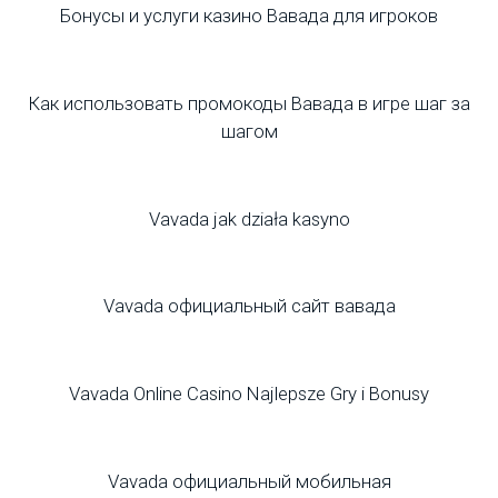
Бонусы и услуги казино Вавада для игроков
Как использовать промокоды Вавада в игре шаг за
шагом
Vavada jak działa kasyno
Vavada официальный сайт вавада
Vavada Online Casino Najlepsze Gry i Bonusy
Vavada официальный мобильная